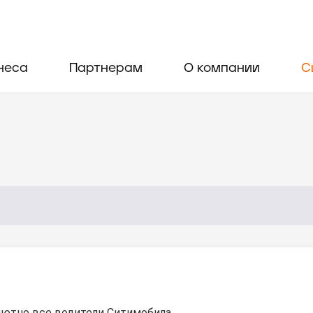
неса
Партнерам
О компании
С
ютно все водители Ситимобила.