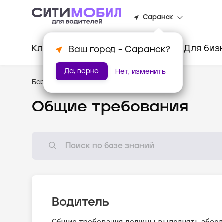
Саранск
Клиентам
Водителям
Для биз
Ваш город -
Саранск
?
Да, верно
Нет, изменить
База знаний
/
Стандарты оказания услуг
Общие требования
Водитель
Общие требования должны выполнять абсол