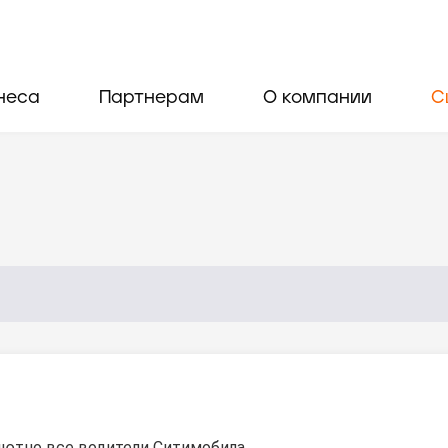
неса
Партнерам
О компании
С
ютно все водители Ситимобила.