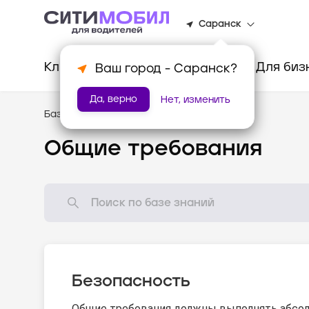
Саранск
Клиентам
Водителям
Для биз
Ваш город -
Саранск
?
Да, верно
Нет, изменить
База знаний
/
Стандарты оказания услуг
Общие требования
Безопасность
Общие требования должны выполнять абсол