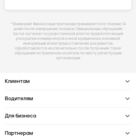
* Внимание! Финансовые претензии принимаются в течение 14
дней после завершения поездки. Официальные обращения
(акты) органов государственной власти, предполагающие
раскрытие коммерческой и иной юридически значимой
информации и/или предоставление документов,
обрабатываются исключительно после получения таких
обращений на бумажном носителе по месту регистрации
организации
Клиентам
Водителям
Для бизнеса
Партнерам