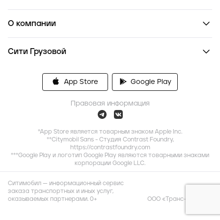
О компании
Сити Грузовой
App Store
Google Play
Правовая информация
*App Store является товарным знаком Apple Inc.
**Citymobil Sans - Студия Contrast Foundry,
https://contrastfoundry.com
***Google Play и логотип Google Play являются товарными знаками
корпорации Google LLC.
Ситимобил — информационный сервис
заказа транспортных и иных услуг,
оказываемых партнерами. 0+
ООО «Транс-Миссия»