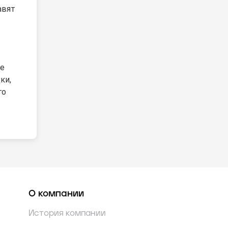
авят
ие
ки,
го
О компании
История компании