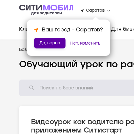
Саратов
Клиентам
Водителям
Для биз
Ваш город -
Саратов
?
Да, верно
Нет, изменить
База знаний
/
Видеоуроки
Обучающий урок по ра
Видеоурок как водителю ра
приложением Ситистарт