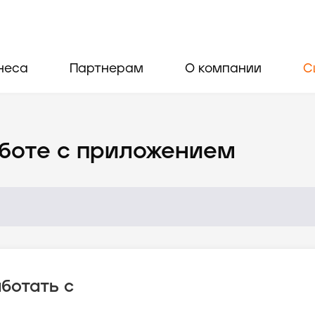
неса
Партнерам
О компании
С
боте с приложением
ботать с