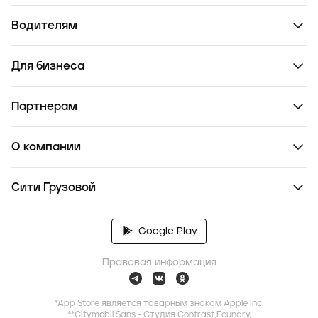
Водителям
Для бизнеса
Партнерам
О компании
Сити Грузовой
Google Play
Правовая информация
*App Store является товарным знаком Apple Inc.
**Citymobil Sans - Студия Contrast Foundry,