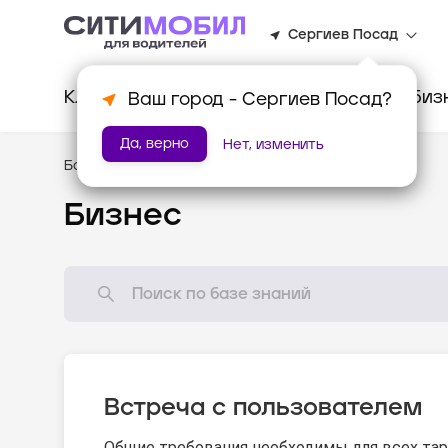
Сергиев Посад
Клиентам
Водителям
Для биз
Ваш город -
Сергиев Посад
?
Да, верно
Нет, изменить
База знаний
/
Стандарты оказания услуг
Бизнес
Встреча с пользователем
Общие требования необходимы для всех тар