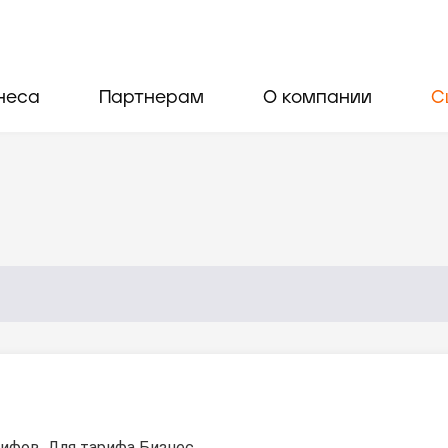
неса
Партнерам
О компании
С
ифов. Для тарифа Бизнес