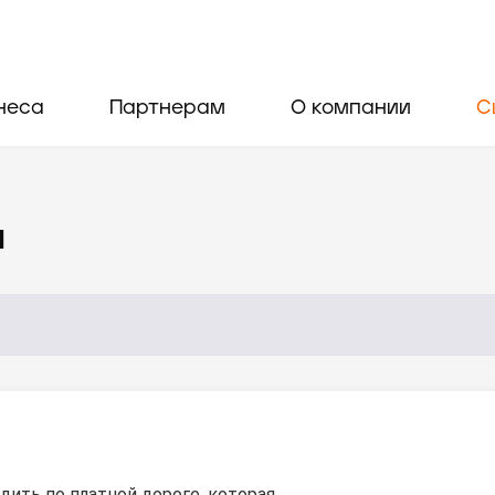
неса
Партнерам
О компании
С
и
дить по платной дороге, которая