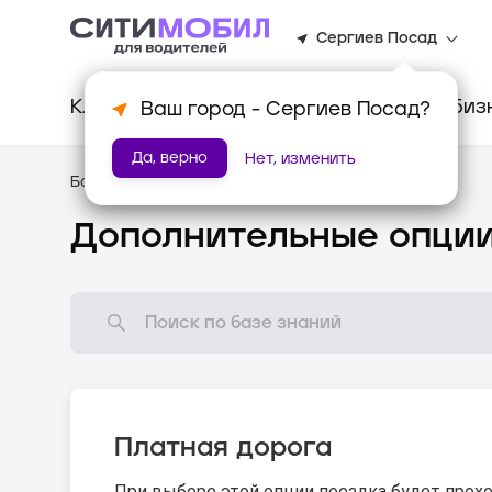
Сергиев Посад
Клиентам
Водителям
Для биз
Ваш город -
Сергиев Посад
?
Да, верно
Нет, изменить
База знаний
/
Стандарты оказания услуг
Дополнительные опци
Платная дорога
При выборе этой опции поездка будет прохо