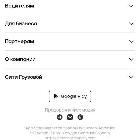
Водителям
Для бизнеса
Партнерам
О компании
Сити Грузовой
Google Play
Правовая информация
*App Store является товарным знаком Apple Inc.
**Citymobil Sans - Студия Contrast Foundry,
https://contrastfoundry.com