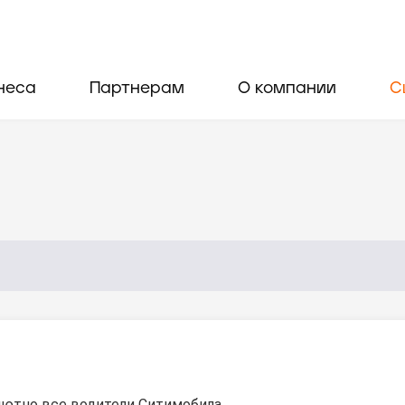
неса
Партнерам
О компании
С
ютно все водители Ситимобила.