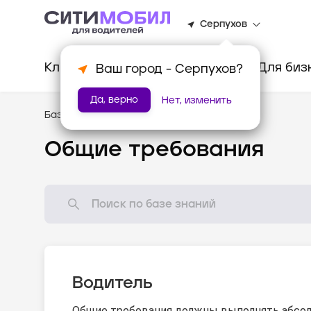
Серпухов
Клиентам
Водителям
Для биз
Ваш город -
Серпухов
?
Да, верно
Нет, изменить
База знаний
/
Стандарты оказания услуг
Общие требования
Водитель
Общие требования должны выполнять абсол