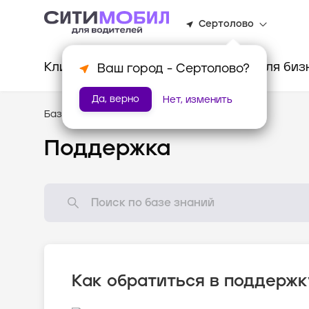
Сертолово
Клиентам
Водителям
Для биз
Ваш город -
Сертолово
?
Да, верно
Нет, изменить
База знаний
/
Помощь
Поддержка
Как обратиться в поддержк