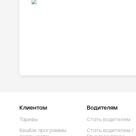
Клиентам
Водителям
Тарифы
Стать водителем
Кешбэк программы
Стать водителем /