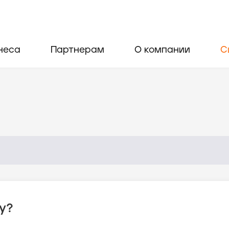
неса
Партнерам
О компании
С
у?