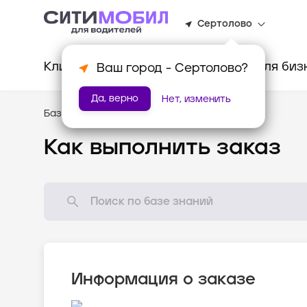
Сертолово
Клиентам
Водителям
Для биз
Ваш город -
Сертолово
?
Да, верно
Нет, изменить
База знаний
/
Как всё устроено?
Как выполнить заказ
Информация о заказе