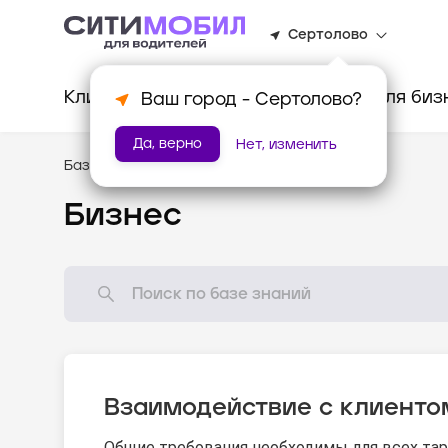
Сертолово
Клиентам
Водителям
Для биз
Ваш город -
Сертолово
?
Да, верно
Нет, изменить
База знаний
/
Стандарты оказания услуг
Бизнес
Взаимодействие с клиенто
Общие требования необходимы для всех тар