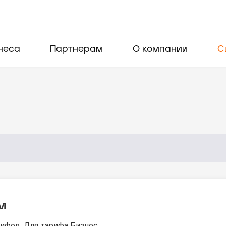
неса
Партнерам
О компании
С
м
ифов. Для тарифа Бизнес