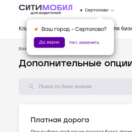
Сертолово
Клиентам
Водителям
Для биз
Ваш город -
Сертолово
?
Да, верно
Нет, изменить
База знаний
/
Стандарты оказания услуг
Дополнительные опци
Платная дорога
При выборе этой опции поездка будет прохо