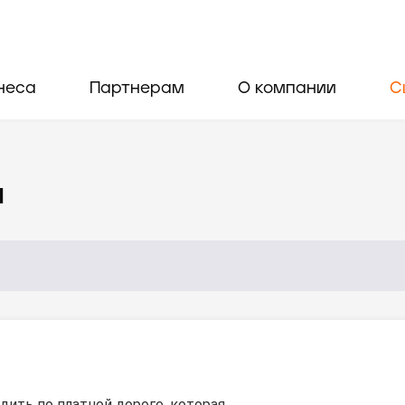
неса
Партнерам
О компании
С
и
дить по платной дороге, которая