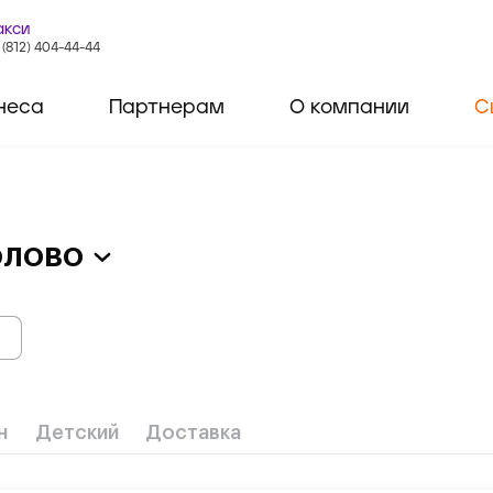
акси
 (812) 404-44-44
неса
Партнерам
О компании
С
олово
н
Детский
Доставка