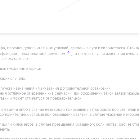
ифа, перечня дополнительных условий, времени в пути и километража. Стоимо
оэффициент, обозначаемый символом
), а также в случае изменения пункт
 в иных случаях.
ышать указанные тарифы.
ующих случаях:
пункта назначения или указания дополнительной остановки);
мя (отличное от времени «на сейчас»). При оформлении такой заявки указы
авки и может отличаться от предварительной.
чи машины либо в случае невыхода к прибывшему автомобилю по истечении 
 дополнительных условий при размещении заявки. В случае указания некорр
 и/или километров, в случае превышения указанного количества, расчет ст
иента.