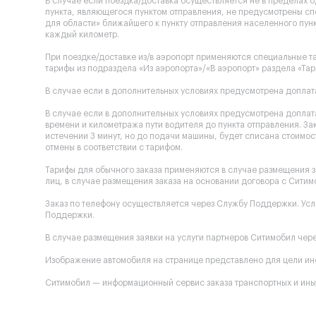
В случае если поездка/доставка осуществляется не в пределах 
пункта, являющегося пунктом отправления, не предусмотрены сп
для области» ближайшего к пункту отправления населенного пунк
каждый километр.
При поездке/доставке из/в аэропорт применяются специальные та
тарифы из подраздела «Из аэропорта»/«В аэропорт» раздела «Тар
В случае если в дополнительных условиях предусмотрена доплата
В случае если в дополнительных условиях предусмотрена доплата
времени и километража пути водителя до пункта отправления. За
истечении 3 минут, но до подачи машины, будет списана стоимост
отмены в соответствии с тарифом.
Тарифы для обычного заказа применяются в случае размещения з
лиц, в случае размещения заказа на основании договора с Ситим
Заказ по телефону осуществляется через Службу Поддержки. Ус
Поддержки.
В случае размещения заявки на услуги партнеров Ситимобил через
Изображение автомобиля на странице представлено для цели инф
Ситимобил — информационный сервис заказа транспортных и иных