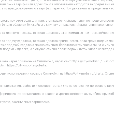
одного населенного пункта, то применяются тарифы для населенного пункта
ециальные тарифы или адрес пункта отправления находится за пределами на
та из предусмотренного в тарифах перечня. При движении за пределами нас
рифы, при этом если для пункта отправления/назначения не предусмотрены 
ифы для области» ближайшего к пункту отправления/назначения населенного
 за длинную поездку, то такая доплата может взиматься при поездке/доставк
 за подачу издалека, то такая доплата применяется, если время подачи ма
каз с подачей издалека можно отменить бесплатно в течение 3 минут с момен
ь подачи издалека, а в случае отмены после подачи (в том числе невыхода 
аказа через приложение Ситимобил, через сайт
https://city-mobil.ru/
, чат-б
обил
https://city-mobil.ru/oferta
.
ловия использования сервиса Ситимобил на
https://city-mobil.ru/oferta
. Стои
 приложения, сайты или сервисы третьих лиц на основании договора с таким 
ормирования пользователя о классе и уровне комфорта автомобиля при выб
 услуг, оказываемых партнерами.