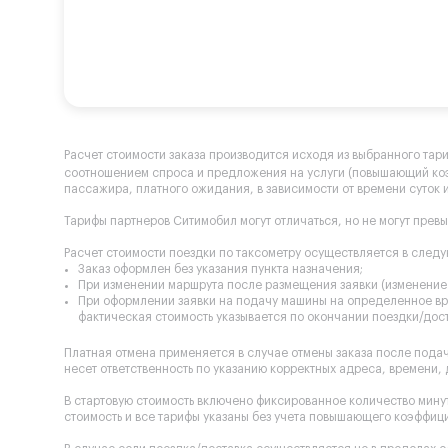
Расчет стоимости заказа производится исходя из выбранного тар
соотношением спроса и предложения на услуги (повышающий к
пассажира, платного ожидания, в зависимости от времени суток и
Тарифы партнеров Ситимобил могут отличаться, но не могут прев
Расчет стоимости поездки по таксометру осуществляется в след
Заказ оформлен без указания пункта назначения;
При изменении маршрута после размещения заявки (изменение 
При оформлении заявки на подачу машины на определенное вре
фактическая стоимость указывается по окончании поездки/дост
Платная отмена применяется в случае отмены заказа после пода
несет ответственность по указанию корректных адреса, времени,
В стартовую стоимость включено фиксированное количество минут
стоимость и все тарифы указаны без учета повышающего коэффиц