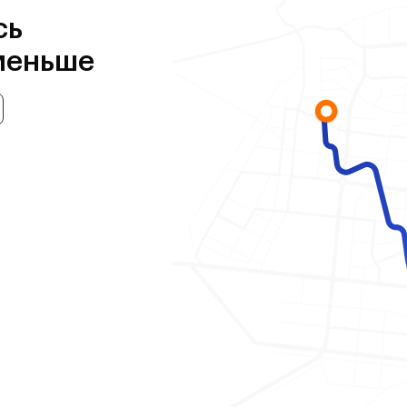
сь
меньше