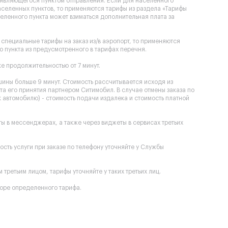
, являющегося пунктом отправления. Если для населенного
селенных пунктов, то применяются тарифы из раздела «Тарифы
еленного пункта может взиматься дополнительная плата за
специальные тарифы на заказ из/в аэропорт, то применяются
 пункта из предусмотренного в тарифах перечня.
е продолжительностью от 7 минут.
шины больше 9 минут. Стоимость рассчитывается исходя из
та его принятия партнером Ситимобил. В случае отмены заказа по
к автомобилю) - стоимость подачи издалека и стоимость платной
оты в мессенджерах, а также через виджеты в сервисах третьих
мость услуги при заказе по телефону уточняйте у Службы
третьим лицом, тарифы уточняйте у таких третьих лиц.
оре определенного тарифа.