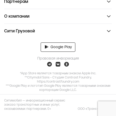
Партнерам
О компании
Сити Грузовой
Google Play
Правовая информация
*App Store является товарным знаком Apple Inc.
**Citymobil Sans - Студия Contrast Foundry,
https://contrastfoundry.com
***Google Play и логотип Google Play являются товарными знаками
корпорации Google LLC.
Ситимобил — информационный сервис
заказа транспортных и иных услуг,
оказываемых партнерами. 0+
ООО «Транс-Миссия»