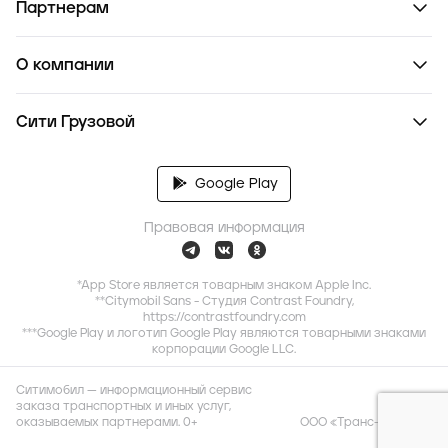
Партнерам
О компании
Сити Грузовой
Google Play
Правовая информация
*App Store является товарным знаком Apple Inc.
**Citymobil Sans - Студия Contrast Foundry,
https://contrastfoundry.com
***Google Play и логотип Google Play являются товарными знаками
корпорации Google LLC.
Ситимобил — информационный сервис
заказа транспортных и иных услуг,
оказываемых партнерами. 0+
ООО «Транс-Миссия»