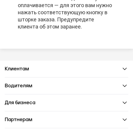
оплачивается — для этого вам нужно
оплачивается — для этого вам нужно
оплачивается — для этого вам нужно
нажать соответствующую кнопку в
нажать соответствующую кнопку в
нажать соответствующую кнопку в
шторке заказа. Предупредите
шторке заказа. Предупредите
шторке заказа. Предупредите
клиента об этом заранее.
клиента об этом заранее.
клиента об этом заранее.
Клиентам
Водителям
Для бизнеса
Партнерам