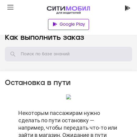
Google Play
База знаний
Как выполнить заказ
Остановка в пути
Некоторым пассажирам нужно
Некоторым пассажирам нужно
Некоторым пассажирам нужно
сделать по пути остановку —
сделать по пути остановку —
сделать по пути остановку —
например, чтобы передать что-то или
например, чтобы передать что-то или
например, чтобы передать что-то или
зайти в магазин. Ожидание в пути
зайти в магазин. Ожидание в пути
зайти в магазин. Ожидание в пути