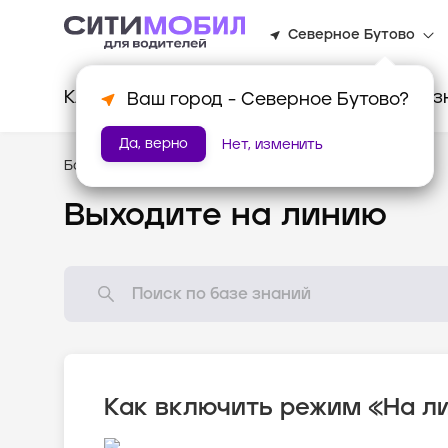
Северное Бутово
Клиентам
Водителям
Для биз
Ваш город -
Северное Бутово
?
Да, верно
Нет, изменить
База знаний
/
Новому водителю
Выходите на линию
Как включить режим «На л