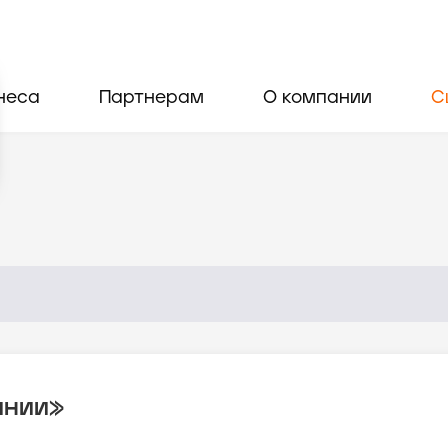
неса
Партнерам
О компании
С
инии»