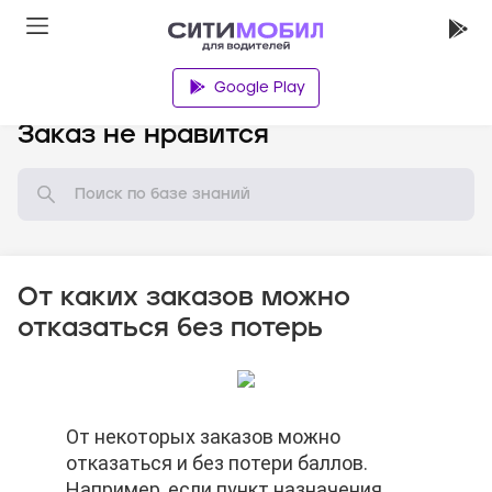
Google Play
База знаний
Заказ не нравится
От каких заказов можно
отказаться без потерь
От некоторых заказов можно
От некоторых заказов можно
От некоторых заказов можно
отказаться и без потери баллов.
отказаться и без потери баллов.
отказаться и без потери баллов.
Например, если пункт назначения
Например, если пункт назначения
Например, если пункт назначения