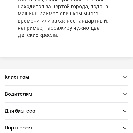
находится за чертой города, подача
находится за чертой города, подача
находится за чертой города, подача
машины займёт слишком много
машины займёт слишком много
машины займёт слишком много
времени, или заказ нестандартный,
времени, или заказ нестандартный,
времени, или заказ нестандартный,
например, пассажиру нужно два
например, пассажиру нужно два
например, пассажиру нужно два
детских кресла.
детских кресла.
детских кресла.
Клиентам
Водителям
Для бизнеса
Партнерам