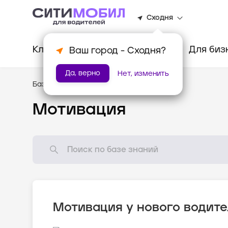
Сходня
Клиентам
Водителям
Для биз
Ваш город -
Сходня
?
Да, верно
Нет, изменить
База знаний
/
Как всё устроено?
Мотивация
Мотивация у нового водите