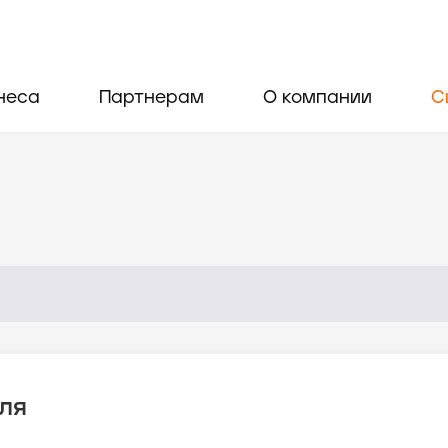
неса
Партнерам
О компании
С
ля