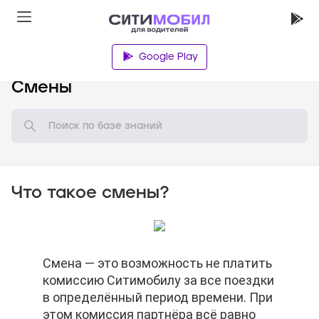
Google Play
База знаний
Смены
Что такое смены?
Смена — это возможность не платить
Смена — это возможность не платить
Смена — это возможность не платить
комиссию Ситимобилу за все поездки
комиссию Ситимобилу за все поездки
комиссию Ситимобилу за все поездки
в определённый период времени. При
в определённый период времени. При
в определённый период времени. При
этом комиссия партнёра всё равно
этом комиссия партнёра всё равно
этом комиссия партнёра всё равно