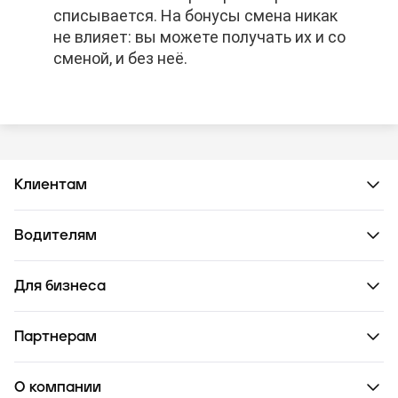
списывается. На бонусы смена никак
списывается. На бонусы смена никак
списывается. На бонусы смена никак
не влияет: вы можете получать их и со
не влияет: вы можете получать их и со
не влияет: вы можете получать их и со
сменой, и без неё.
сменой, и без неё.
сменой, и без неё.
Клиентам
Водителям
Для бизнеса
Партнерам
О компании