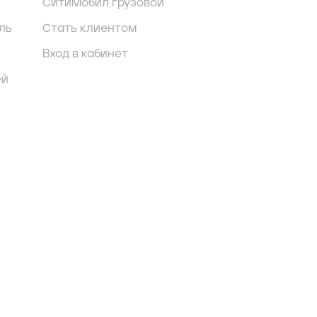
СитиМобил грузовой
ль
Стать клиентом
Вход в кабинет
ей