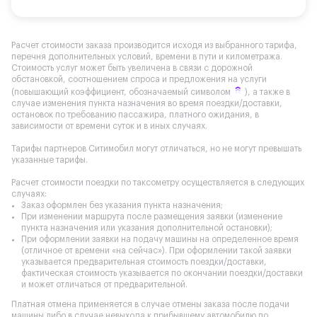
Расчет стоимости заказа производится исходя из выбранного тарифа,
перечня дополнительных условий, времени в пути и километража.
Стоимость услуг может быть увеличена в связи с дорожной
обстановкой, соотношением спроса и предложения на услуги
(повышающий коэффициент, обозначаемый символом
), а также в
случае изменения пункта назначения во время поездки/доставки,
остановок по требованию пассажира, платного ожидания, в
зависимости от времени суток и в иных случаях.
Тарифы партнеров Ситимобил могут отличаться, но не могут превышать
указанные тарифы.
Расчет стоимости поездки по таксометру осуществляется в следующих
случаях:
Заказ оформлен без указания пункта назначения;
При изменении маршрута после размещения заявки (изменение
пункта назначения или указания дополнительной остановки);
При оформлении заявки на подачу машины на определенное время
(отличное от времени «на сейчас»). При оформлении такой заявки
указывается предварительная стоимость поездки/доставки,
фактическая стоимость указывается по окончании поездки/доставки
и может отличаться от предварительной.
Платная отмена применяется в случае отмены заказа после подачи
машины либо в случае невыхода к прибывшему автомобилю по