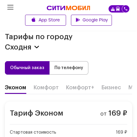
App Store
Google Play
Главная
Тарифы по городу
Сходня
Обычный заказ
По телефону
Эконом
Комфорт
Комфорт+
Бизнес
Ми
Тариф
Эконом
169
₽
от
Стартовая стоимость
169 ₽