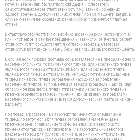
истечении времени бесплатного ожидания. Пользователь
самостоятельно несет ответственность по указанию корректных
адреса, времени, дополнительных условий при размещении заявки. В
случае указания некорректных данных может применяться платная
отмена.
В стартовую стоимость включено фиксированное количество минут и/
или километров, в случае превышения указанного количества, расчет
стоимости услуг осуществляется согласно тарифам. Стартовая
стоимость и все тарифы указаны без учета повышающего коэффициента.
В случае если поездка/доставка осуществляется не в пределах одного
населенного пункта, то применяются тарифы для населенного пункта,
являющегося пунктом отправления. Если для населенного пункта,
являющегося пунктом отправления, не предусмотрены специальные
тарифы или адрес пункта отправления находится за пределами
населенных пунктов, то применяются тарифы из раздела «Тарифы для
области» ближайшего к пункту отправления населенного пункта из
предусмотренного в тарифах перечня. При движении за пределами
населенного пункта может взиматься дополнительная плата за каждый
километр.
При поездке/доставке из/в аэропорт применяются специальные
тарифы, при этом если для пункта отправления/назначения не
предусмотрены специальные тарифы на заказ из/в аэропорт, то
применяются тарифы из подраздела «Из аэропорта»/«В аэропорт»
раздела «Тарифы для области» ближайшего к пункту отправления/
назначения населенного пункта из предусмотренного в тарифах