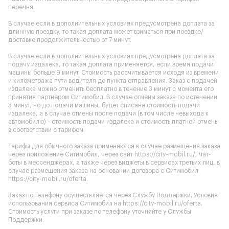
перечня.
В случае если в дополнительных условиях предусмотрена доплата за
длинную поездку, то такая доплата может взиматься при поездке/
доставке продолжительностью от 7 минут.
В случае если в дополнительных условиях предусмотрена доплата за
подачу издалека, то такая доплата применяется, если время подачи
машины больше 9 минут. Стоимость рассчитывается исходя из времени
и километража пути водителя до пункта отправления. Заказ с подачей
издалека можно отменить бесплатно в течение 3 минут с момента его
принятия партнером Ситимобил. В случае отмены заказа по истечении
3 минут, но до подачи машины, будет списана стоимость подачи
издалека, а в случае отмены после подачи (в том числе невыхода к
автомобилю) - стоимость подачи издалека и стоимость платной отмены
в соответствии с тарифом.
Тарифы для обычного заказа применяются в случае размещения заказа
через приложение Ситимобил, через сайт
https://city-mobil.ru/
, чат-
боты в мессенджерах, а также через виджеты в сервисах третьих лиц, в
случае размещения заказа на основании договора с Ситимобил
https://city-mobil.ru/oferta
.
Заказ по телефону осуществляется через Службу Поддержки. Условия
использования сервиса Ситимобил на
https://city-mobil.ru/oferta
.
Стоимость услуги при заказе по телефону уточняйте у Службы
Поддержки.