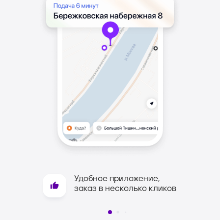
Закажите доставку
Удобное приложение,
ваших посылок
заказ в несколько кликов