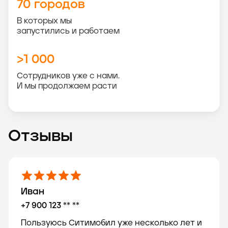
70 городов
В которых мы
запустились и работаем
>1 000
Сотрудников уже с нами.
И мы продолжаем расти
Отзывы
Иван
Мария
Сергей
Ольга
Максим
Анна
Михаил
Екатерина
+7 900 123 ** **
Пользуюсь Ситимобил уже несколько лет и