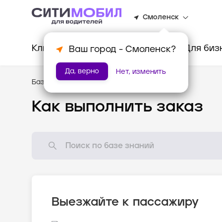
Смоленск
Клиентам
Водителям
Для биз
Ваш город -
Смоленск
?
Да, верно
Нет, изменить
База знаний
/
Как всё устроено?
Как выполнить заказ
Выезжайте к пассажиру