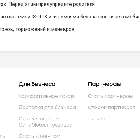
нок. Перед этим предупредите родителя.
ено системой ISOFIX или ремнями безопасности автомобил
згонов, торможений и манёвров.
Для бизнеса
Партнерам
Корпоративное такси
Стать партнером
Доставка для бизнеса
Список партнеров
Стать клиентом
Лизинг
СитиМобил грузовой
ль
Стать клиентом