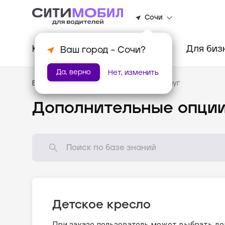
Сочи
Клиентам
Водителям
Для биз
Ваш город -
Сочи
?
Да, верно
Нет, изменить
База знаний
/
Стандарты оказания услуг
Дополнительные опци
Детское кресло
При заказе пользователь может выбрать до