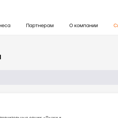
неса
Партнерам
О компании
С
и
полнительные опции: «Лыжи и