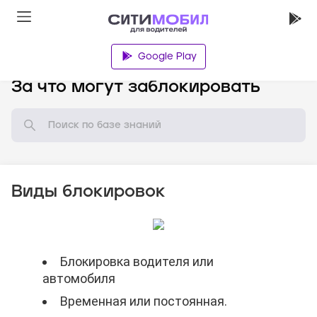
Google Play
База знаний
За что могут заблокировать
Виды блокировок
Блокировка водителя или
Блокировка водителя или
Блокировка водителя или
автомобиля
автомобиля
автомобиля
Временная или постоянная.
Временная или постоянная.
Временная или постоянная.