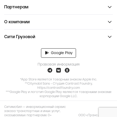
Партнерам
О компании
Сити Грузовой
Google Play
Правовая информация
*App Store является товарным знаком Apple Inc.
**Citymobil Sans - Студия Contrast Foundry,
https://contrastfoundry.com
***Google Play и логотип Google Play являются товарными знаками
корпорации Google LLC.
Ситимобил — информационный сервис
заказа транспортных и иных услуг,
оказываемых партнерами. 0+
ООО «Транс-Миссия»