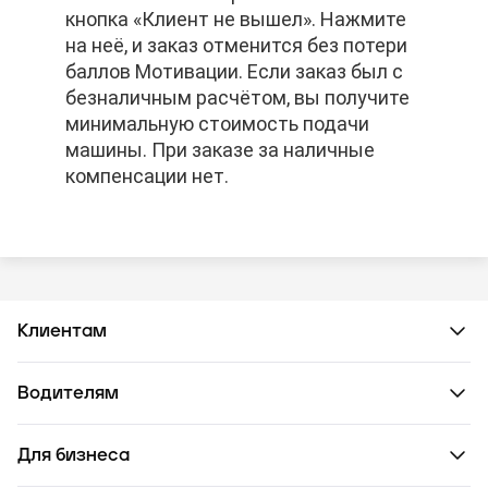
кнопка «Клиент не вышел». Нажмите
кнопка «Клиент не вышел». Нажмите
кнопка «Клиент не вышел». Нажмите
на неё, и заказ отменится без потери
на неё, и заказ отменится без потери
на неё, и заказ отменится без потери
баллов Мотивации. Если заказ был с
баллов Мотивации. Если заказ был с
баллов Мотивации. Если заказ был с
безналичным расчётом, вы получите
безналичным расчётом, вы получите
безналичным расчётом, вы получите
минимальную стоимость подачи
минимальную стоимость подачи
минимальную стоимость подачи
машины. При заказе за наличные
машины. При заказе за наличные
машины. При заказе за наличные
компенсации нет.
компенсации нет.
компенсации нет.
Клиентам
Водителям
Для бизнеса