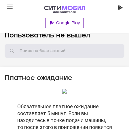
Google Play
База знаний
Пользователь не вышел
Платное ожидание
Обязательное платное ожидание
Обязательное платное ожидание
Обязательное платное ожидание
составляет 5 минут. Если вы
составляет 5 минут. Если вы
составляет 5 минут. Если вы
находитесь в точке подачи машины,
находитесь в точке подачи машины,
находитесь в точке подачи машины,
то после этого в приложении появится
то после этого в приложении появится
то после этого в приложении появится