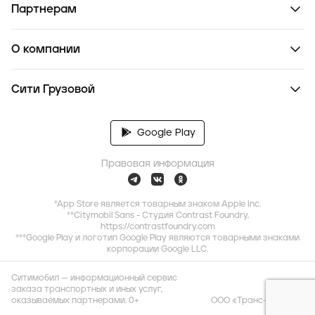
Партнерам
О компании
Сити Грузовой
Google Play
Правовая информация
*App Store является товарным знаком Apple Inc.
**Citymobil Sans - Студия Contrast Foundry,
https://contrastfoundry.com
***Google Play и логотип Google Play являются товарными знаками
корпорации Google LLC.
Ситимобил — информационный сервис
заказа транспортных и иных услуг,
оказываемых партнерами. 0+
ООО «Транс-Миссия»