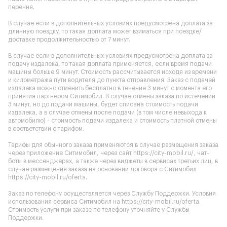
перечня.
В случае если в дополнительных условиях предусмотрена доплата за
длинную поездку, то такая доплата может взиматься при поездке/
доставке продолжительностью от 7 минут.
В случае если в дополнительных условиях предусмотрена доплата за
подачу издалека, то такая доплата применяется, если время подачи
машины больше 9 минут. Стоимость рассчитывается исходя из времени
и километража пути водителя до пункта отправления. Заказ с подачей
издалека можно отменить бесплатно в течение 3 минут с момента его
принятия партнером Ситимобил. В случае отмены заказа по истечении
3 минут, но до подачи машины, будет списана стоимость подачи
издалека, а в случае отмены после подачи (в том числе невыхода к
автомобилю) - стоимость подачи издалека и стоимость платной отмены
в соответствии с тарифом.
Тарифы для обычного заказа применяются в случае размещения заказа
через приложение Ситимобил, через сайт
https://city-mobil.ru/
, чат-
боты в мессенджерах, а также через виджеты в сервисах третьих лиц, в
случае размещения заказа на основании договора с Ситимобил
https://city-mobil.ru/oferta
.
Заказ по телефону осуществляется через Службу Поддержки. Условия
использования сервиса Ситимобил на
https://city-mobil.ru/oferta
.
Стоимость услуги при заказе по телефону уточняйте у Службы
Поддержки.