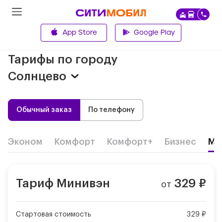
App Store
Google Play
Главная
Тарифы по городу
Солнцево
Обычный заказ
По телефону
Эконом
Комфорт
Комфорт+
Бизнес
Ми
Тариф
Минивэн
329
₽
от
Стартовая стоимость
329 ₽