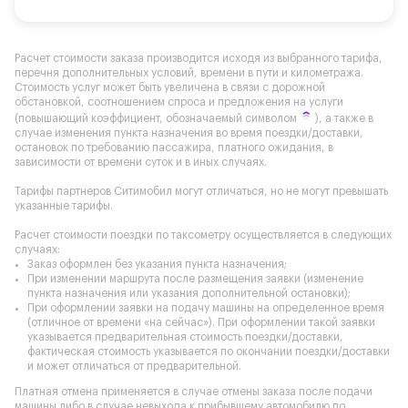
Расчет стоимости заказа производится исходя из выбранного тарифа,
перечня дополнительных условий, времени в пути и километража.
Стоимость услуг может быть увеличена в связи с дорожной
обстановкой, соотношением спроса и предложения на услуги
(повышающий коэффициент, обозначаемый символом
), а также в
случае изменения пункта назначения во время поездки/доставки,
остановок по требованию пассажира, платного ожидания, в
зависимости от времени суток и в иных случаях.
Тарифы партнеров Ситимобил могут отличаться, но не могут превышать
указанные тарифы.
Расчет стоимости поездки по таксометру осуществляется в следующих
случаях:
Заказ оформлен без указания пункта назначения;
При изменении маршрута после размещения заявки (изменение
пункта назначения или указания дополнительной остановки);
При оформлении заявки на подачу машины на определенное время
(отличное от времени «на сейчас»). При оформлении такой заявки
указывается предварительная стоимость поездки/доставки,
фактическая стоимость указывается по окончании поездки/доставки
и может отличаться от предварительной.
Платная отмена применяется в случае отмены заказа после подачи
машины либо в случае невыхода к прибывшему автомобилю по