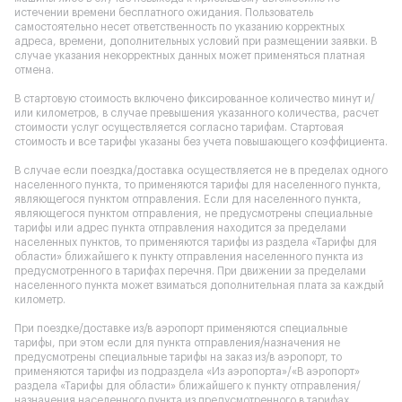
истечении времени бесплатного ожидания. Пользователь
самостоятельно несет ответственность по указанию корректных
адреса, времени, дополнительных условий при размещении заявки. В
случае указания некорректных данных может применяться платная
отмена.
В стартовую стоимость включено фиксированное количество минут и/
или километров, в случае превышения указанного количества, расчет
стоимости услуг осуществляется согласно тарифам. Стартовая
стоимость и все тарифы указаны без учета повышающего коэффициента.
В случае если поездка/доставка осуществляется не в пределах одного
населенного пункта, то применяются тарифы для населенного пункта,
являющегося пунктом отправления. Если для населенного пункта,
являющегося пунктом отправления, не предусмотрены специальные
тарифы или адрес пункта отправления находится за пределами
населенных пунктов, то применяются тарифы из раздела «Тарифы для
области» ближайшего к пункту отправления населенного пункта из
предусмотренного в тарифах перечня. При движении за пределами
населенного пункта может взиматься дополнительная плата за каждый
километр.
При поездке/доставке из/в аэропорт применяются специальные
тарифы, при этом если для пункта отправления/назначения не
предусмотрены специальные тарифы на заказ из/в аэропорт, то
применяются тарифы из подраздела «Из аэропорта»/«В аэропорт»
раздела «Тарифы для области» ближайшего к пункту отправления/
назначения населенного пункта из предусмотренного в тарифах