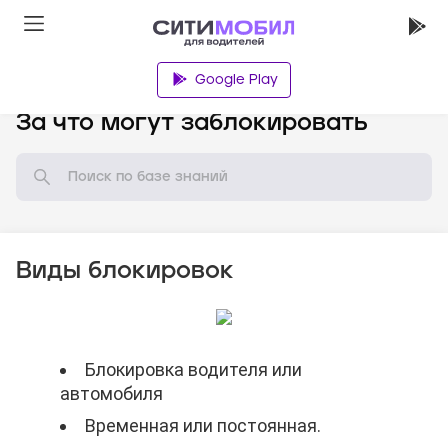
Google Play
База знаний
За что могут заблокировать
Виды блокировок
Блокировка водителя или
Блокировка водителя или
Блокировка водителя или
автомобиля
автомобиля
автомобиля
Временная или постоянная.
Временная или постоянная.
Временная или постоянная.