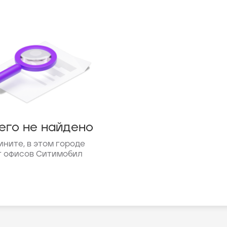
его не найдено
ините, в этом городе
т офисов Ситимобил