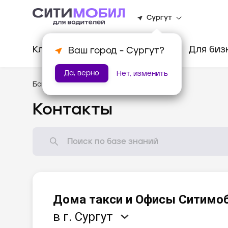
Сургут
Клиентам
Водителям
Для биз
Ваш город -
Сургут
?
Да, верно
Нет, изменить
База знаний
/
Помощь
Контакты
Дома такси и Офисы Ситимо
в г. Сургут