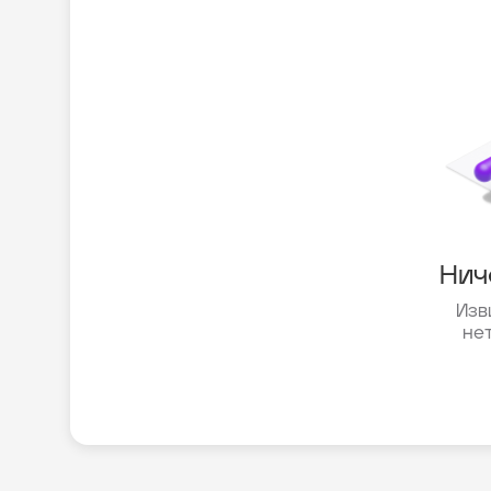
Нич
Изв
не