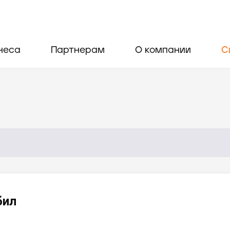
неса
Партнерам
О компании
С
бил