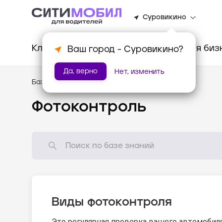
Суровикино
Клиентам
Водителям
Для биз
Ваш город -
Суровикино
?
Да, верно
Нет, изменить
База знаний
/
Как всё устроено?
Фотоконтроль
Виды фотоконтроля
Это регулярная проверка вашего автомобил