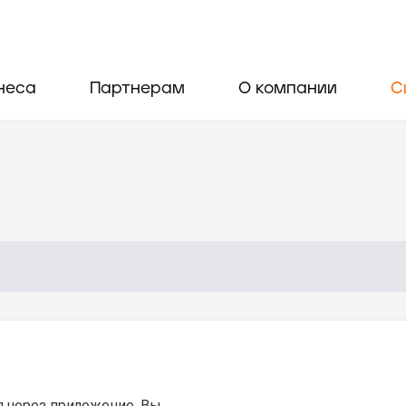
неса
Партнерам
О компании
С
я через приложение. Вы