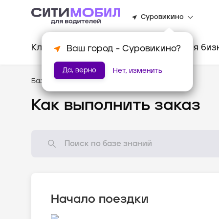
Суровикино
Клиентам
Водителям
Для биз
Ваш город -
Суровикино
?
Да, верно
Нет, изменить
База знаний
/
Как всё устроено?
Как выполнить заказ
Начало поездки