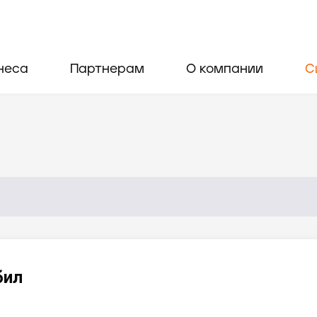
неса
Партнерам
О компании
С
бил