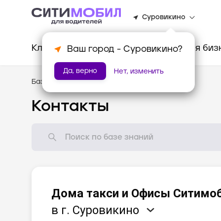
Суровикино
Клиентам
Водителям
Для биз
Ваш город -
Суровикино
?
Да, верно
Нет, изменить
База знаний
/
Помощь
Контакты
Дома такси и Офисы Ситимо
в г. Суровикино