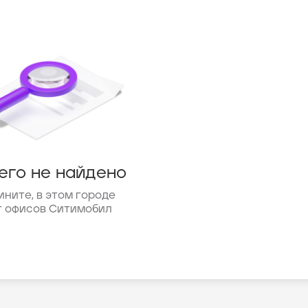
его не найдено
ините, в этом городе
т офисов Ситимобил