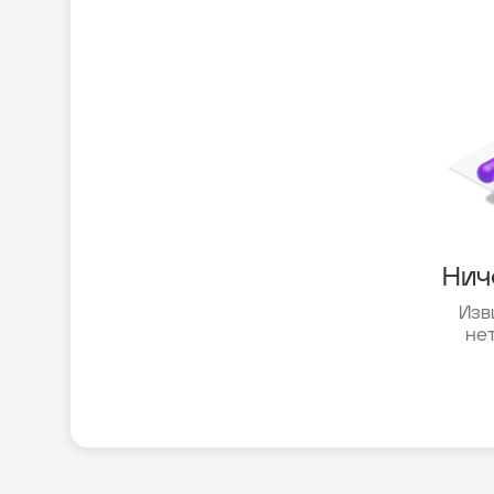
Нич
Изв
не