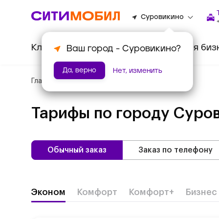
Суровикино
Клиентам
Водителям
Для биз
Ваш город -
Суровикино
?
Да, верно
Нет, изменить
Главная
/
Тарифы
Тарифы по городу
Суро
Обычный заказ
Заказ по телефону
Эконом
Комфорт
Комфорт+
Бизнес