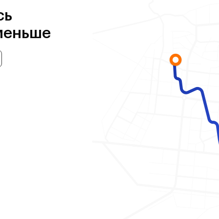
сь
меньше