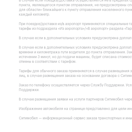
В случае если поездка/доставка осуществляется не в пределах 
пункта, являющегося пунктом отправления, не предусмотрены сп
для области» ближайшего к пункту отправления населенного пунк
каждый километр.
При поездке/доставке из/в аэропорт применяются специальные та
тарифы из подраздела «Из аэропорта»/«В аэропорт» раздела «Тар
В случае если в дополнительных условиях предусмотрена доплата
В случае если в дополнительных условиях предусмотрена доплата
времени и километража пути водителя до пункта отправления. За
истечении 3 минут, но до подачи машины, будет списана стоимост
отмены в соответствии с тарифом.
Тарифы для обычного заказа применяются в случае размещения з
лиц, в случае размещения заказа на основании договора с Ситим
Заказ по телефону осуществляется через Службу Поддержки. Ус
Поддержки.
В случае размещения заявки на услуги партнеров Ситимобил через
Изображение автомобиля на странице представлено для цели инф
Ситимобил — информационный сервис заказа транспортных и иных