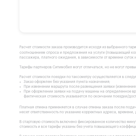
Расчет стоимости заказа производится исходя из выбранного тар
соотношением спроса и предложения на услуги (повышающий к
пассажира, платного ожидания, в зависимости от времени суток и
Тарифы партнеров Ситимобил могут отличаться, но не могут прев
Расчет стоимости поездки по таксометру осуществляется в след
Заказ оформлен без указания пункта назначения;
При изменении маршрута после размещения заявки (изменение 
При оформлении заявки на подачу машины на определенное вре
фактическая стоимость указывается по окончании поездки/дост
Платная отмена применяется в случае отмены заказа после пода
несет ответственность по указанию корректных адреса, времени,
В стартовую стоимость включено фиксированное количество минут
стоимость и все тарифы указаны без учета повышающего коэффиц