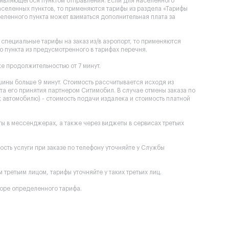
, являющегося пунктом отправления. Если для населенного
селенных пунктов, то применяются тарифы из раздела «Тарифы
еленного пункта может взиматься дополнительная плата за
специальные тарифы на заказ из/в аэропорт, то применяются
 пункта из предусмотренного в тарифах перечня.
е продолжительностью от 7 минут.
шины больше 9 минут. Стоимость рассчитывается исходя из
та его принятия партнером Ситимобил. В случае отмены заказа по
к автомобилю) - стоимость подачи издалека и стоимость платной
оты в мессенджерах, а также через виджеты в сервисах третьих
мость услуги при заказе по телефону уточняйте у Службы
третьим лицом, тарифы уточняйте у таких третьих лиц.
оре определенного тарифа.