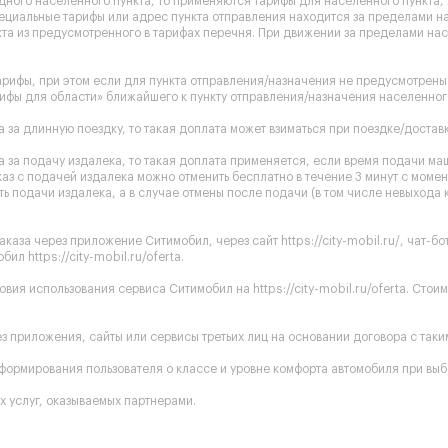
одного населенного пункта, то применяются тарифы для населенного пункта
ециальные тарифы или адрес пункта отправления находится за пределами на
та из предусмотренного в тарифах перечня. При движении за пределами нас
рифы, при этом если для пункта отправления/назначения не предусмотрены 
ифы для области» ближайшего к пункту отправления/назначения населенного
 за длинную поездку, то такая доплата может взиматься при поездке/доставк
 за подачу издалека, то такая доплата применяется, если время подачи ма
каз с подачей издалека можно отменить бесплатно в течение 3 минут с момен
ь подачи издалека, а в случае отмены после подачи (в том числе невыхода 
аказа через приложение Ситимобил, через сайт
https://city-mobil.ru/
, чат-б
обил
https://city-mobil.ru/oferta
.
ловия использования сервиса Ситимобил на
https://city-mobil.ru/oferta
. Стои
 приложения, сайты или сервисы третьих лиц на основании договора с таким 
ормирования пользователя о классе и уровне комфорта автомобиля при выб
 услуг, оказываемых партнерами.