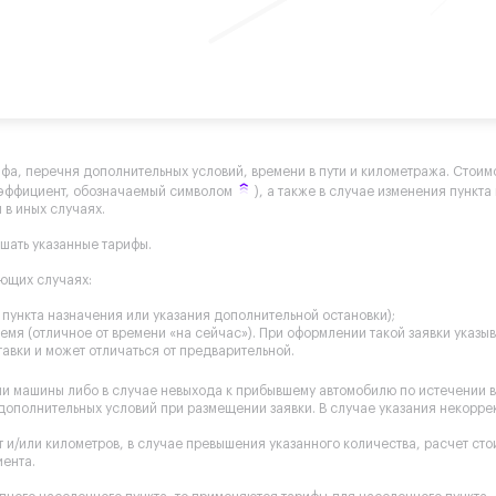
ифа, перечня дополнительных условий, времени в пути и километража. Стоимо
оэффициент, обозначаемый символом
), а также в случае изменения пункт
 в иных случаях.
ышать указанные тарифы.
ующих случаях:
пункта назначения или указания дополнительной остановки);
мя (отличное от времени «на сейчас»). При оформлении такой заявки указы
авки и может отличаться от предварительной.
чи машины либо в случае невыхода к прибывшему автомобилю по истечении 
 дополнительных условий при размещении заявки. В случае указания некорр
 и/или километров, в случае превышения указанного количества, расчет ст
иента.