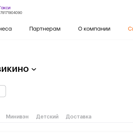
Такси
+79171904090
неса
Партнерам
О компании
С
викино
Минивэн
Детский
Доставка