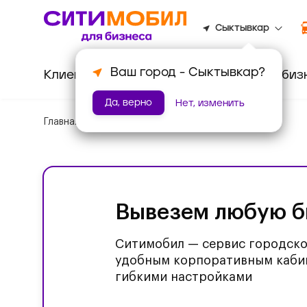
Сыктывкар
Ваш город -
Сыктывкар
?
Клиентам
Водителям
Для биз
Да, верно
Нет, изменить
Главная
/
Корпоративное такси
Вывезем любую б
Ситимобил — сервис городско
удобным корпоративным каби
гибкими настройками