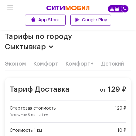
App Store
Google Play
Главная
Тарифы по городу
Сыктывкар
Эконом
Комфорт
Комфорт+
Детский
Д
Тариф
Доставка
129
₽
от
Стартовая стоимость
129 ₽
Включено
5 мин
и
1 км
Стоимость 1 км
10 ₽