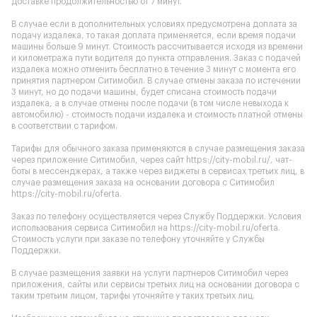
доставке продолжительностью от 7 минут.
В случае если в дополнительных условиях предусмотрена доплата за
подачу издалека, то такая доплата применяется, если время подачи
машины больше 9 минут. Стоимость рассчитывается исходя из времени
и километража пути водителя до пункта отправления. Заказ с подачей
издалека можно отменить бесплатно в течение 3 минут с момента его
принятия партнером Ситимобил. В случае отмены заказа по истечении
3 минут, но до подачи машины, будет списана стоимость подачи
издалека, а в случае отмены после подачи (в том числе невыхода к
автомобилю) - стоимость подачи издалека и стоимость платной отмены
в соответствии с тарифом.
Тарифы для обычного заказа применяются в случае размещения заказа
через приложение Ситимобил, через сайт
https://city-mobil.ru/
, чат-
боты в мессенджерах, а также через виджеты в сервисах третьих лиц, в
случае размещения заказа на основании договора с Ситимобил
https://city-mobil.ru/oferta
.
Заказ по телефону осуществляется через Службу Поддержки. Условия
использования сервиса Ситимобил на
https://city-mobil.ru/oferta
.
Стоимость услуги при заказе по телефону уточняйте у Службы
Поддержки.
В случае размещения заявки на услуги партнеров Ситимобил через
приложения, сайты или сервисы третьих лиц на основании договора с
таким третьим лицом, тарифы уточняйте у таких третьих лиц.