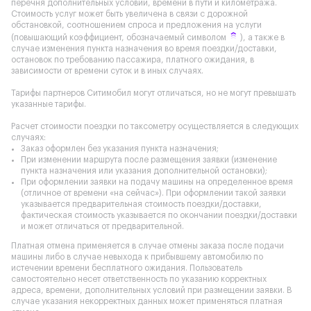
перечня дополнительных условий, времени в пути и километража.
Стоимость услуг может быть увеличена в связи с дорожной
обстановкой, соотношением спроса и предложения на услуги
(повышающий коэффициент, обозначаемый символом
), а также в
случае изменения пункта назначения во время поездки/доставки,
остановок по требованию пассажира, платного ожидания, в
зависимости от времени суток и в иных случаях.
Тарифы партнеров Ситимобил могут отличаться, но не могут превышать
указанные тарифы.
Расчет стоимости поездки по таксометру осуществляется в следующих
случаях:
Заказ оформлен без указания пункта назначения;
При изменении маршрута после размещения заявки (изменение
пункта назначения или указания дополнительной остановки);
При оформлении заявки на подачу машины на определенное время
(отличное от времени «на сейчас»). При оформлении такой заявки
указывается предварительная стоимость поездки/доставки,
фактическая стоимость указывается по окончании поездки/доставки
и может отличаться от предварительной.
Платная отмена применяется в случае отмены заказа после подачи
машины либо в случае невыхода к прибывшему автомобилю по
истечении времени бесплатного ожидания. Пользователь
самостоятельно несет ответственность по указанию корректных
адреса, времени, дополнительных условий при размещении заявки. В
случае указания некорректных данных может применяться платная