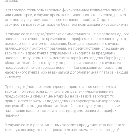
отмена.
В стартовую стоимость включено фиксированное количество минут и/
или километров, в случае превышения указанного количества, расчет
стоимости услуг осуществляется согласно тарифам. Стартовая
стоимость и все тарифы указаны без учета повышающего коэффициента.
В случае если поездка/доставка осуществляется не в пределах одного
населенного пункта, то применяются тарифы для населенного пункта,
являющегося пунктом отправления. Если для населенного пункта,
являющегося пунктом отправления, не предусмотрены специальные
тарифы или адрес пункта отправления находится за пределами
населенных пунктов, то применяются тарифы из раздела «Тарифы для
области» ближайшего к пункту отправления населенного пункта из
предусмотренного в тарифах перечня. При движении за пределами
населенного пункта может взиматься дополнительная плата за каждый
километр.
При поездке/доставке из/в аэропорт применяются специальные
тарифы, при этом если для пункта отправления/назначения не
предусмотрены специальные тарифы на заказ из/в аэропорт, то
применяются тарифы из подраздела «Из аэропорта»/«В аэропорт»
раздела «Тарифы для области» ближайшего к пункту отправления/
назначения населенного пункта из предусмотренного в тарифах
перечня.
В случае если в дополнительных условиях предусмотрена доплата за
длинную поездку, то такая доплата может взиматься при поездке/