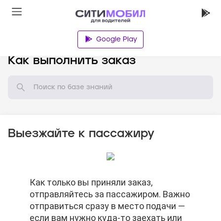
Google Play
База знаний
Как выполнить заказ
Выезжайте к пассажиру
Нельзя просить пассажира отменить
Как только вы приняли заказ,
Когда доберётесь до нужного адреса,
Нельзя просить пассажира отменить
Как только вы приняли заказ,
заказ.
отправляйтесь за пассажиром. Важно
нажимайте кнопку «На месте». В этот
заказ.
отправляйтесь за пассажиром. Важно
отправиться сразу в место подачи —
момент вы действительно должны
отправиться сразу в место подачи —
если вам нужно куда-то заехать или
быть на месте. Если нажмёте кнопку
если вам нужно куда-то заехать или