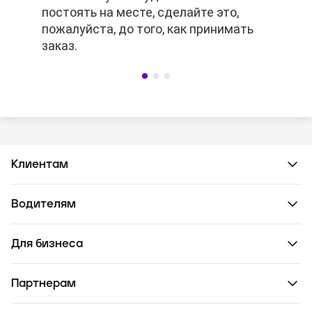
постоять на месте, сделайте это,
заранее, то платное ожидание не
постоять на месте, сделайте это,
пожалуйста, до того, как принимать
сработает.
пожалуйста, до того, как принимать
заказ.
заказ.
Клиентам
Водителям
Для бизнеса
Партнерам