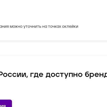
ания можно уточнить на точках оклейки
России, где доступно бре
ния