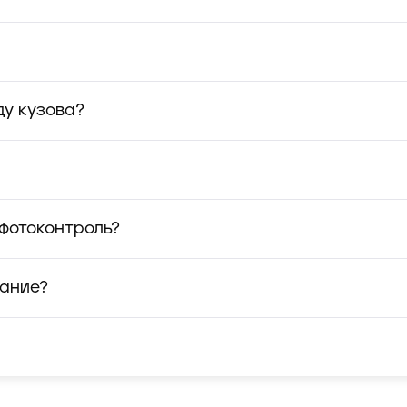
ду кузова?
 фотоконтроль?
вание?