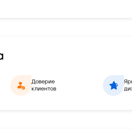
а
Доверие

Яр
клиентов
ди