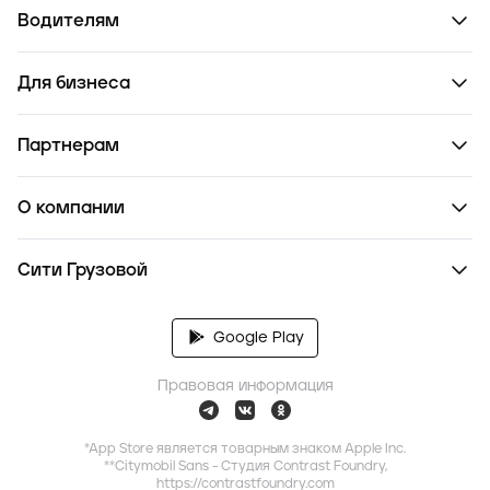
Водителям
Для бизнеса
Партнерам
О компании
Сити Грузовой
Google Play
Правовая информация
*App Store является товарным знаком Apple Inc.
**Citymobil Sans - Студия Contrast Foundry,
https://contrastfoundry.com