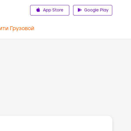
App Store
Google Play
ити Грузовой