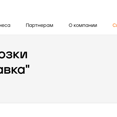
неса
Партнерам
О компании
С
озки
авка"