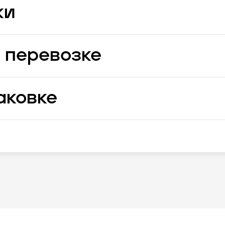
ки
 перевозке
аковке