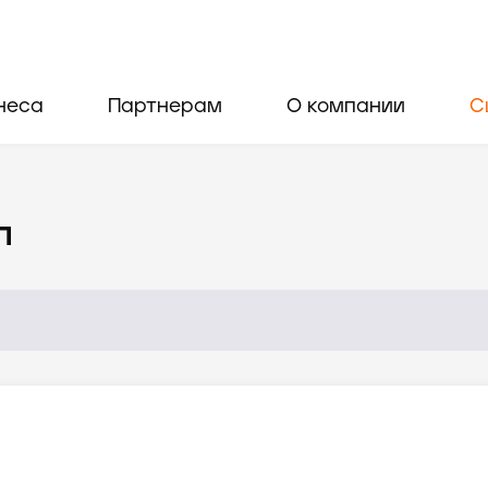
неса
Партнерам
О компании
С
л