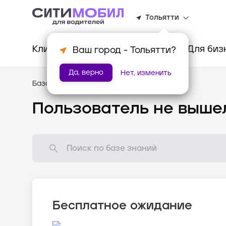
Тольятти
Клиентам
Водителям
Для биз
Ваш город -
Тольятти
?
Да, верно
Нет, изменить
База знаний
/
Популярные вопросы
Пользователь не выше
Бесплатное ожидание