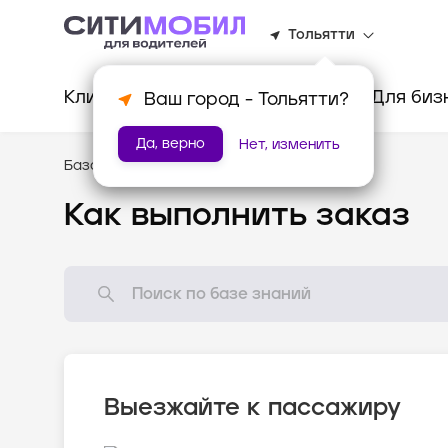
Тольятти
Клиентам
Водителям
Для биз
Ваш город -
Тольятти
?
Да, верно
Нет, изменить
База знаний
/
Как всё устроено?
Как выполнить заказ
Выезжайте к пассажиру