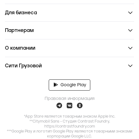
Для бизнеса
Партнерам
О компании
Сити Грузовой
Google Play
Правовая информация
*App Store является товарным знаком Apple Inc.
**Citymobil Sans - Студия Contrast Foundry,
https://contrastfoundry.com
***Google Play и логотип Google Play являются товарными знаками
корпорации Google LLC.