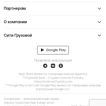
Партнерам
О компании
Сити Грузовой
Google Play
Правовая информация
*App Store является товарным знаком Apple Inc.
**Citymobil Sans - Студия Contrast Foundry,
https://contrastfoundry.com
***Google Play и логотип Google Play являются товарными знаками
корпорации Google LLC.
Ситимобил — информационный сервис
заказа транспортных и иных услуг,