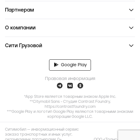
Партнерам
О компании
Сити Грузовой
Google Play
Правовая информация
*App Store является товарным знаком Apple Inc.
**Citymobil Sans - Студия Contrast Foundry,
https://contrastfoundry.com
***Google Play и логотип Google Play являются товарными знаками
корпорации Google LLC.
Ситимобил — информационный сервис
заказа транспортных и иных услуг,
оказываемых партнерами. 0+
ООО «Транс-Миссия»