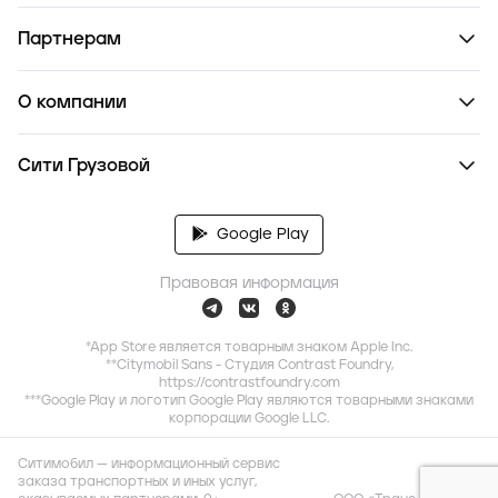
Партнерам
О компании
Сити Грузовой
Google Play
Правовая информация
*App Store является товарным знаком Apple Inc.
**Citymobil Sans - Студия Contrast Foundry,
https://contrastfoundry.com
***Google Play и логотип Google Play являются товарными знаками
корпорации Google LLC.
Ситимобил — информационный сервис
заказа транспортных и иных услуг,