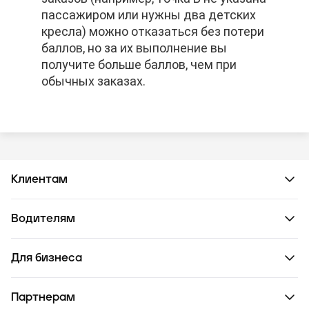
пассажиром или нужны два детских
пассажиром или нужны два детских
пассажиром или нужны два детских
кресла) можно отказаться без потери
кресла) можно отказаться без потери
кресла) можно отказаться без потери
баллов, но за их выполнение вы
баллов, но за их выполнение вы
баллов, но за их выполнение вы
получите больше баллов, чем при
получите больше баллов, чем при
получите больше баллов, чем при
обычных заказах.
обычных заказах.
обычных заказах.
Клиентам
Водителям
Для бизнеса
Партнерам